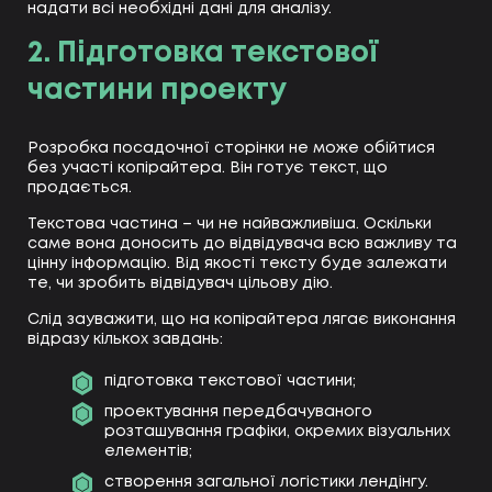
надати всі необхідні дані для аналізу.
2. Підготовка текстової
частини проекту
Розробка посадочної сторінки не може обійтися
без участі копірайтера. Він готує текст, що
продається.
Текстова частина – чи не найважливіша. Оскільки
саме вона доносить до відвідувача всю важливу та
цінну інформацію. Від якості тексту буде залежати
те, чи зробить відвідувач цільову дію.
Слід зауважити, що на копірайтера лягає виконання
відразу кількох завдань:
підготовка текстової частини;
проектування передбачуваного
розташування графіки, окремих візуальних
елементів;
створення загальної логістики лендінгу.