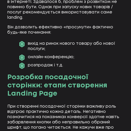
в інтернеті. Здавалося б, проблем з розвитком не
повинно бути. Однак при запуску нових товарів /
послуг рекомендується використовувати саме
landing.
Він дозволить ефективно «просунути» фактично
будь-яке починання:
вихід на ринок нового товару або нової
послуги;
онлайн-конференцію;
розпродаж і т.д.
Розробка посадочної
сторінки: етапи створення
Landing Page
При створенні посадочної сторінки важливу роль
відіграє практично кожна деталь. Негативно
позначитися на показниках конверсії здатне навіть
забарвлення кнопки або неправильно обраний
шрифт, що погано читається. Не кажучи вже про