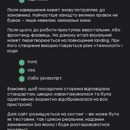
Після завершення макет знову потрапляє до
замовника. Найчастіше занадто великих правок не
буває – лише невеликі, мінімальні зміни.
Після цього до роботи приступає верстальник. Або
фронтенд-фахівець. На даному етапі візуальний
макет перетворюється на повноцінний landing. При
його створенні використовуються різні «технології» і
коди:
html;
css;
і/або javascript.
Важливо, щоб посадочна сторінка відповідала
стандартам, швидко завантажувалася та була
адаптивною (коректно відображалася на всіх
пристроях).
Далі сайт розміщується на хостинг – він може бути
як тестовим, так і цілком реальним, наданим
замовником (на якому і буде розташовуватися
постійно).