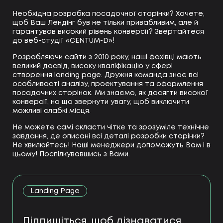
Необхідна розробка посадочної сторінки? Хочете,
щоб Ваш Лендінг був не тільки привабливим, але й
гарантував високий рівень конверсії? Звертайтеся
до веб-студії «CENTUM-D»!
Розробляючи сайти з 2010 року, наші фахівці мають
великий досвід, високу кваліфікацію у сфері
створення landing page. Дружня команда знає всі
особливості аналізу, проектування та оформлення
посадочних сторінок. Ми знаємо, як досягти високої
конверсії, на що звернути увагу, щоб виключити
можливі слабкі місця.
Не можете самі скласти чітке та зрозуміле технічне
завдання, де описані всі деталі розробки сторінки?
Не хвилюйтесь! Наші менеджери допоможуть Вам і в
цьому! Поспілкувавшись з Вами.
Landing Page
Підпишіться, щоб дізнаватися