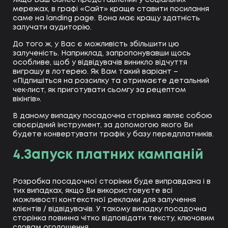
мережах, в графі «Сайт» краще ставити посилання
саме на landing page. Вона має кращу здатність
залучати аудиторію.
До того ж, у Вас є можливість збільшити цю
залученість. Наприклад, запропонувавши щось
особливе, щоб у відвідувачів виникло відчуття
виграшу в лотерею. Як Вам такий варіант –
«Підпишіться на розсилку та отримаєте детальний
чек-лист, як приготувати сьомгу за рецептом
вікінгів».
В даному випадку посадочна сторінка являє собою
своєрідний інструмент, за допомогою якого Ви
будете конвертувати трафік у базу передплатників.
4.Запуск платних кампаній
Розробка посадочної сторінки буде виправдана і в
тих випадках, якщо Ви використовуєте всі
можливості контекстної реклами для залучення
клієнтів / відвідувачів. У такому випадку посадочна
сторінка повинна чітко відповідати тексту, ключовим
словам оголошення.