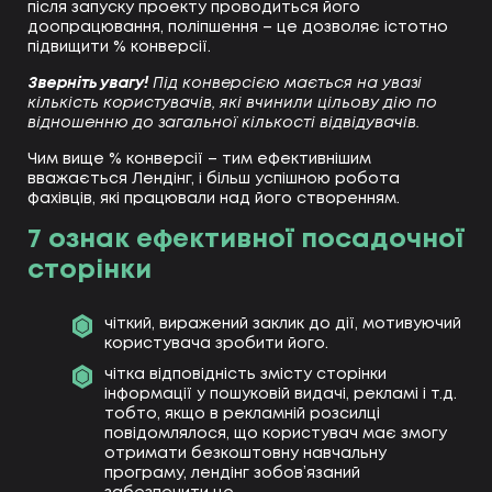
після запуску проекту проводиться його
доопрацювання, поліпшення – це дозволяє істотно
підвищити % конверсії.
Зверніть увагу!
Під конверсією мається на увазі
кількість користувачів, які вчинили цільову дію по
відношенню до загальної кількості відвідувачів.
Чим вище % конверсії – тим ефективнішим
вважається Лендінг, і більш успішною робота
фахівців, які працювали над його створенням.
7 ознак ефективної посадочної
сторінки
чіткий, виражений заклик до дії, мотивуючий
користувача зробити його.
чітка відповідність змісту сторінки
інформації у пошуковій видачі, рекламі і т.д.
тобто, якщо в рекламній розсилці
повідомлялося, що користувач має змогу
отримати безкоштовну навчальну
програму, лендінг зобов’язаний