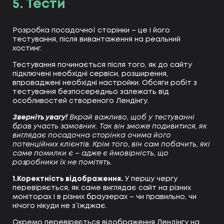
5. Тести
Розробка посадочної сторінки – це і його
тестування, після вивантаження на реальний
хостинг.
Тестування починається після того, як до сайту
підключені необхідні сервіси, розширення,
впроваджені необхідні настройки. Обсяги робіт з
тестування безпосередньо залежать від
особливостей створеного Лендінгу.
Зверніть увагу!
Вкрай важливо, щоб у тестуванні
брав участь замовник. Так він зможе подивитися, як
виглядає посадочна сторінка очима його
потенційних клієнтів. Крім того, він сам побачить, які
саме помилки є – адже є ймовірність, що
розробники їх не помітять.
1.Коректність відображення.
У першу чергу
перевіряється, як саме виглядає сайт на різних
моніторах і в різних браузерах – чи правильно, чи
нічого нікуди не з’їжджає.
Окремо перевіряється відображення Лендінгу на