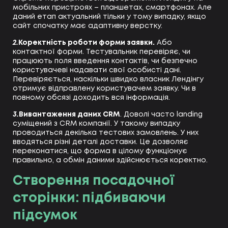
мобільних пристроях – планшетах, смартфонах. Але
даний етап актуальний тільки у тому випадку, якщо
сайт спочатку має адаптивну верстку.
2.
Коректність роботи форми заявки.
Або
контактної форми. Тестувальник перевіряє, чи
працюють поля введення контактів, чи безпечно
користувачеві надавати свої особисті дані.
Перевіряється, наскільки швидко власник Лендінгу
отримує відправлену користувачем заявку. Чи в
повному обсязі доходить вся інформація.
3.
Вивантаження даних CRM
. Доволі часто landing
суміщений з CRM компанії. У такому випадку
проводиться декілька тестових замовлень. У них
вводяться різні деталі доставки. Це дозволяє
переконатися, що форма в цілому функціонує
правильно, а обмін даними здійснюється коректно.
Створення посадочної
сторінки: підбиваючи
підсумок