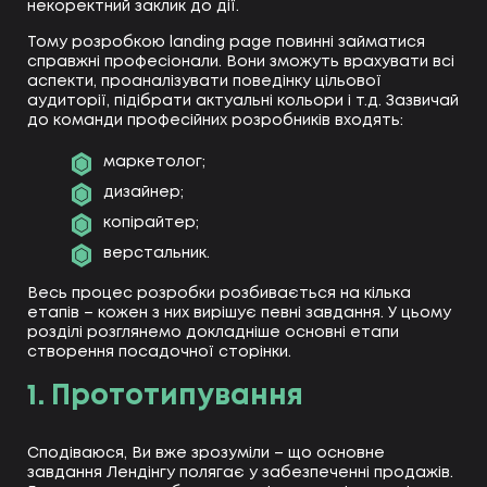
некоректний заклик до дії.
Тому розробкою landing page повинні займатися
справжні професіонали. Вони зможуть врахувати всі
аспекти, проаналізувати поведінку цільової
аудиторії, підібрати актуальні кольори і т.д. Зазвичай
до команди професійних розробників входять:
маркетолог;
дизайнер;
копірайтер;
верстальник.
Весь процес розробки розбивається на кілька
етапів – кожен з них вирішує певні завдання. У цьому
розділі розглянемо докладніше основні етапи
створення посадочної сторінки.
1. Прототипування
Сподіваюся, Ви вже зрозуміли – що основне
завдання Лендінгу полягає у забезпеченні продажів.