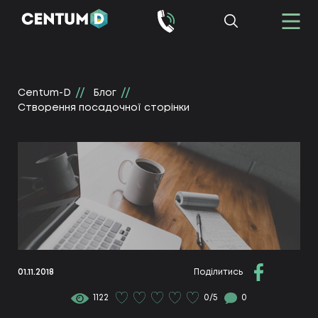
Centum-D
Блог
Створення посадочної сторінки
01.11.2018
Поділитись
1122
0/5
0