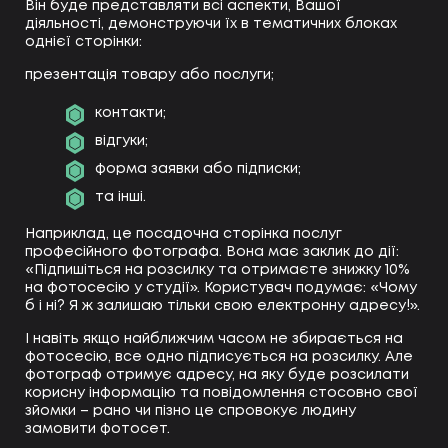
Він буде представляти всі аспекти, Вашої
діяльності, демонструючи їх в тематичних блоках
однієї сторінки:
презентація товару або послуги;
контакти;
відгуки;
форма заявки або підписки;
та інші.
Наприклад, це посадочна сторінка послуг
професійного фотографа. Вона має заклик до дії:
«Підпишіться на розсилку та отримаєте знижку 10%
на фотосесію у студії». Користувач подумає: «Чому
б і ні? Я ж залишаю тільки свою електронну адресу!».
І навіть якщо найближчим часом не збирається на
фотосесію, все одно підписується на розсилку. Але
фотограф отримує адресу, на яку буде розсилати
корисну інформацію та повідомлення стосовно свої
зйомки – рано чи пізно це спровокує людину
замовити фотосет.