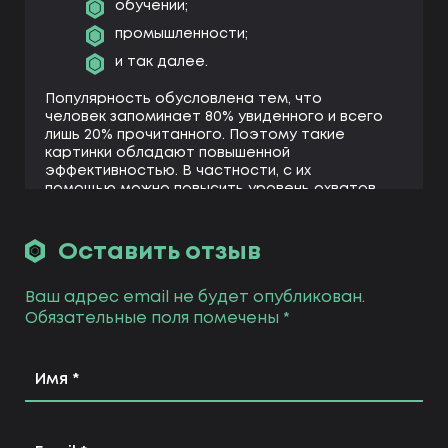
обучении;
промышленности;
и так далее.
Популярность обусловлена тем, что
человек запоминает 80% увиденного и всего
лишь 20% прочитанного. Поэтому такие
картинки обладают повышенной
эффективностью. В частности, с их
помощью можно повысить уровень охватов
в социальных сетях.
Дизайн, создание инфографики
Оставить отзыв
предполагает использование различных
элементов:
Ваш адрес email не будет опубликован.
фигур;
Обязательные поля помечены
*
картинок;
иконок;
образов.
Чаще всего – они разных цветов. Поэтому